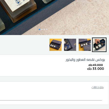
بوكس نقصه العطور والبخور
45.000 دك
33.000 دك
ملاحظات