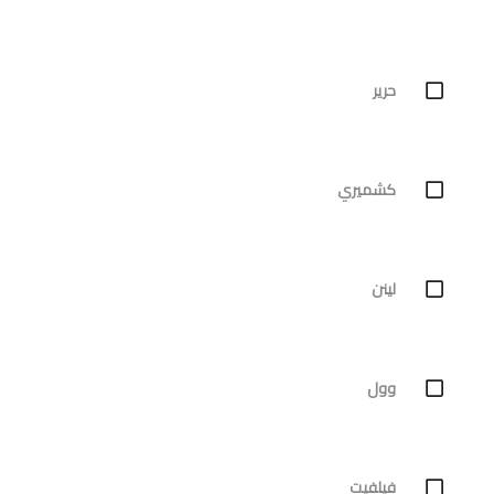
حرير
كشميري
لينن
وول
فيلفيت