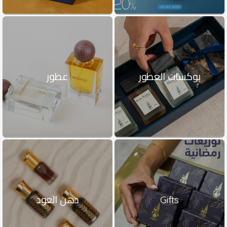
بوكسات العطور
عطور
Gifts
دهن العود