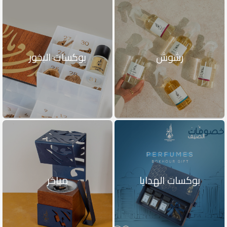
رشوش
بوكسات البخور
بوكسات الهدايا
مباخر